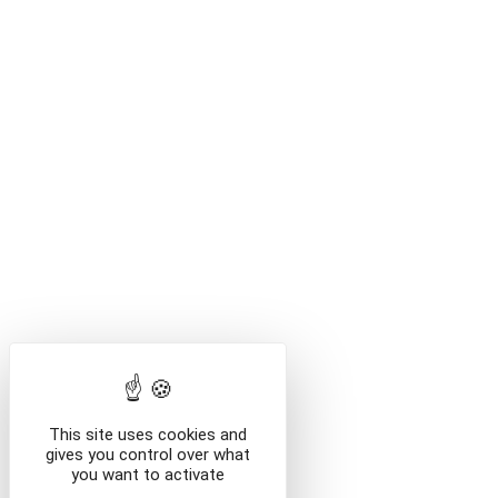
Des illustr
Dieppe 
Boutique Diepp
/movi
/en/movi
This site uses cookies and
gives you control over what
you want to activate