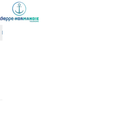
Cookies management panel
Accueil
MOVI
Magnets
(
11
)
Portes-clés
(
10
)
CAR